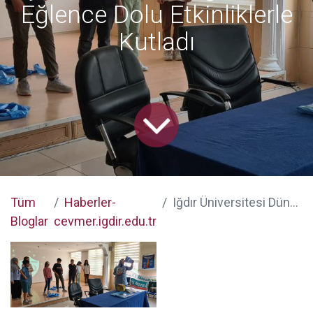
Eğlence Dolu Etkinliklerle
Kutladı
Tüm
Haberler-
Iğdır Üniversitesi Dünya Çevre Günü’nü Eğitim ve Eğlence Dolu Etkinliklerle Kutladı
Bloglar
cevmer.igdir.edu.tr